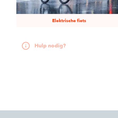
Elektrische fiets
Een elektrische fiets biedt trapondersteuning
tot 25 km/u. Met plezier grotere afstanden
Hulp nodig?
rijden en nieuwe fietsroutes ontdekken.