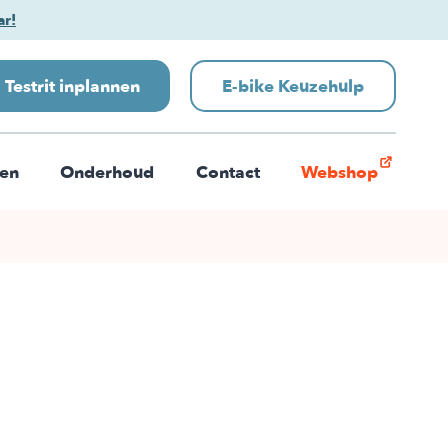
ar!
Testrit inplannen
E-bike Keuzehulp
len
Onderhoud
Contact
Webshop