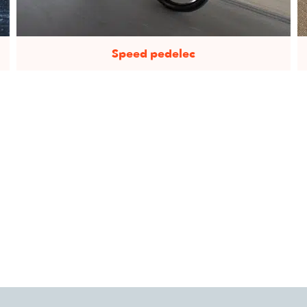
Speed pedelec
Een speed pedelec met trapondersteuning tot
45 km/u. Perfect alternatief voor de auto,
maakt van je woon-werkverkeer een rit waar je
naar uit kijkt!