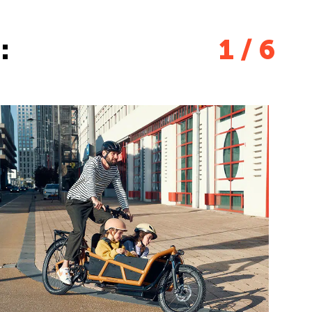
:
1 / 6