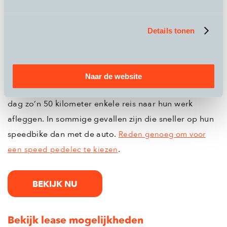
Weer of geen weer, tegenwind of niet; de elektrische
ondersteuning stuwt je voort.
Details tonen
De pedelec wordt het meest gebruikt door mensen
die zo’n 25 tot 30 kilometer van het werk wonen. Maar
Naar de website
onder de klanten van QicQ zitten ook rijders die elke
dag zo’n 50 kilometer enkele reis naar hun werk
afleggen. In sommige gevallen zijn die sneller op hun
speedbike dan met de auto.
Reden genoeg om voor
.
een speed pedelec te kiezen
BEKIJK NU
Bekijk lease mogelijkheden