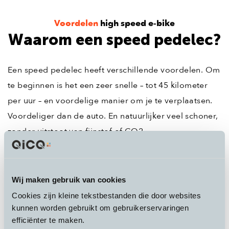
Voordelen
high speed e-bike
Waarom een speed pedelec?
Een speed pedelec heeft verschillende voordelen. Om
te beginnen is het een zeer snelle – tot 45 kilometer
per uur – en voordelige manier om je te verplaatsen.
Voordeliger dan de auto. En natuurlijker veel schoner,
zonder uitstoot van fijnstof of CO2.
Daarbij blijf je door het gebruik van een speed
Wij maken gebruik van cookies
pedelec ook fit. Zo begin je je dag pas echt goed. Je
Cookies zijn kleine tekstbestanden die door websites
hebt geen last meer van files of overvolle treinen en
kunnen worden gebruikt om gebruikerservaringen
bussen en komt gewoon zorgeloos op het werk aan.
efficiënter te maken.