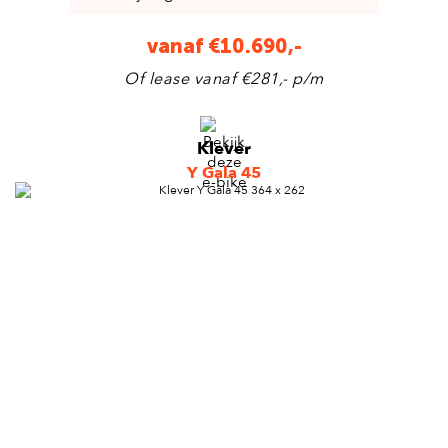
vanaf €10.690,-
Of lease vanaf €281,- p/m
Klever
Y Gala 45