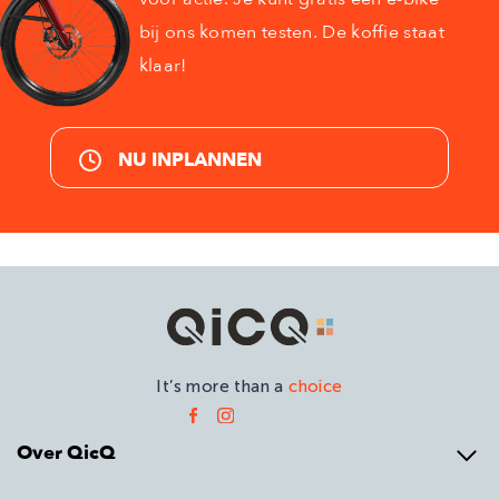
bij ons komen testen. De koffie staat
klaar!
NU INPLANNEN
It’s more than a
choice
Over QicQ