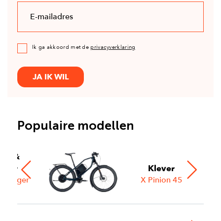
Ik ga akkoord met de
privacyverklaring
JA IK WIL
Populaire modellen
ese &
Klever
üller
X Pinion 45
rcharger
HS