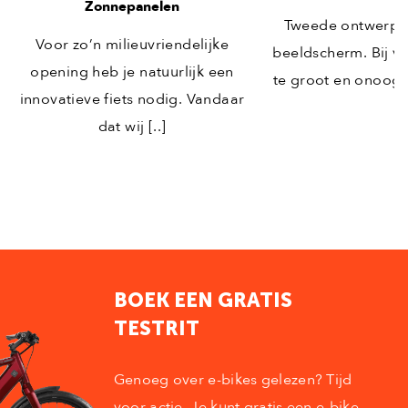
Zonnepanelen
Tweede ontwerppl
Voor zo’n milieuvriendelijke
beeldscherm. Bij ve
opening heb je natuurlijk een
te groot en onooglij
innovatieve fiets nodig. Vandaar
dat wij [..]
BOEK EEN GRATIS
TESTRIT
Genoeg over e-bikes gelezen? Tijd
voor actie. Je kunt gratis een e-bike