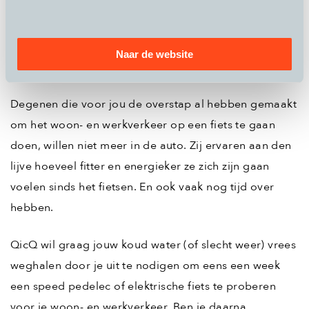
ten opzichte van een autorit scheelt zeker zo’n 95%
CO2 reductie. En laat fietsen naar het werk nou eens
een bijdrage zijn die jij direct kunt gaan leveren met
Naar de website
een grote glimlach op je gezicht.
Degenen die voor jou de overstap al hebben gemaakt
om het woon- en werkverkeer op een fiets te gaan
doen, willen niet meer in de auto. Zij ervaren aan den
lijve hoeveel fitter en energieker ze zich zijn gaan
voelen sinds het fietsen. En ook vaak nog tijd over
hebben.
QicQ wil graag jouw koud water (of slecht weer) vrees
weghalen door je uit te nodigen om eens een week
een speed pedelec of elektrische fiets te proberen
voor je woon- en werkverkeer. Ben je daarna