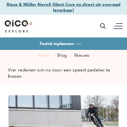
Riese & Müller Nevo5 Silent Core nu direct uit voorraad
leverbaar!
Testrit inplannen
Home
Blog
Nieuws
Vier redenen om nu voor een speed pedelec te
kiezen