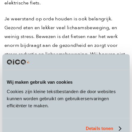
elektrische fiets.
Je weerstand op orde houden is ook belangrijk.
Gezond eten en lekker veel lichaamsbeweging, en
weinig stress. Bewezen is dat fietsen naar het werk
enorm bijdraagt aan de gezondheid en zorgt voor
stress reductie en lichaamsbeweging. Wij hoeven niet
meer te vertellen dat zitten het nieuwe roken is, toch?
4 Het klimaat en de CO2 reductie
Wij maken gebruik van cookies
met de e-bike
Cookies zijn kleine tekstbestanden die door websites
kunnen worden gebruikt om gebruikerservaringen
efficiënter te maken.
Dit is wellicht wel de belangrijkste reden om
duurzamer te gaan reizen en vaker de elektrische fiets
of speed pedelec te kiezen. Elke rit meer op de fiets
Details tonen