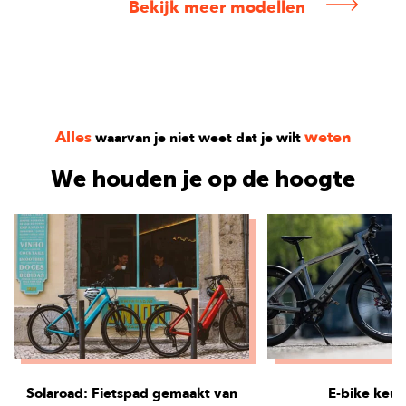
Bekijk meer modellen
Alles
weten
waarvan je niet weet dat je wilt
We houden je op de hoogte
Solaroad: Fietspad gemaakt van
E-bike keu