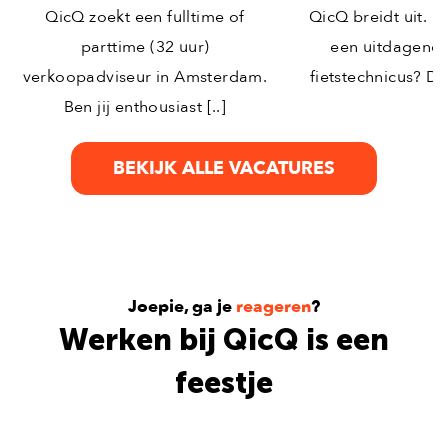
QicQ zoekt een fulltime of
QicQ breidt uit. B
parttime (32 uur)
een uitdagende
verkoopadviseur in Amsterdam.
fietstechnicus? Da
Ben jij enthousiast [..]
BEKIJK ALLE VACATURES
Joepie, ga je
reageren
?
Werken bij QicQ is een
feestje