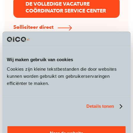
DE VOLLEDIGE VACATURE
COÖRDINATOR SERVICE CENTER
Solliciteer direct
Wij maken gebruik van cookies
Cookies zijn kleine tekstbestanden die door websites
kunnen worden gebruikt om gebruikerservaringen
efficiënter te maken.
Je likt je vingers af van
data
Performance Marketeer
Details tonen
Word jij wild van data? Ben je analytisch
georiënteerd? En vind je het een uitdaging om
deze data te vertalen naar steeds slimmer