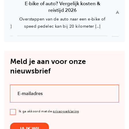
ike
E-bike of auto? Vergelijk kosten &
reistijd 2026
Al jar
odig
Overstappen van de auto naar een e-bike of
spee
le [..]
speed pedelec kan bij 20 kilometer [..]
Meld je aan voor onze
nieuwsbrief
Ik ga akkoord met de
privacyverklaring
JA IK WIL