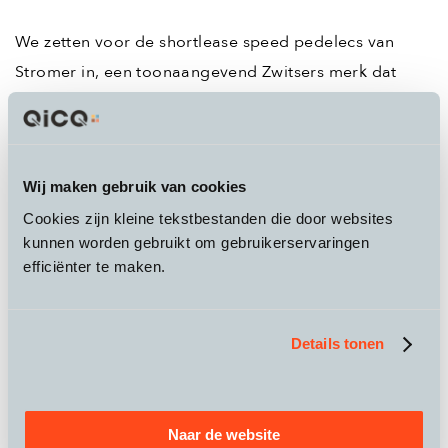
We zetten voor de shortlease speed pedelecs van
Stromer in, een toonaangevend Zwitsers merk dat
bekend staat om zijn kwaliteit en betrouwbaarheid.
Deze fietsen zijn speciaal ontwikkeld voor dagelijks
woon-werkverkeer en presteren uitstekend. Met accu’s
Wij maken gebruik van cookies
die voldoende capaciteit hebben voor langere ritten.
Cookies zijn kleine tekstbestanden die door websites
kunnen worden gebruikt om gebruikerservaringen
Voor wie liever een e-bike wil die tot 25 km/u
efficiënter te maken.
ondersteunt, bieden wij ook Riese & Müller fietsen
aan. Die zijn ideaal als je kortere afstanden aflegt.
Details tonen
Nog niet helemaal zeker? Eerst een
testweek
Naar de website