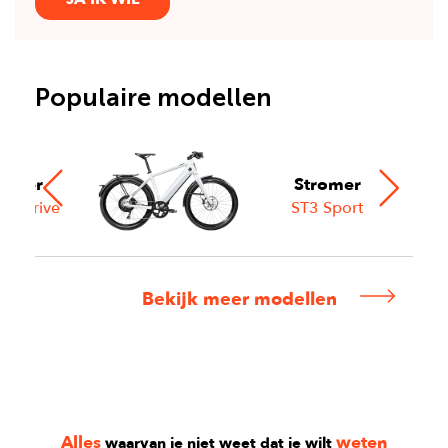
Populaire modellen
nQer
Stromer
elt Drive
ST3 Sport
Bekijk meer modellen
Alles
weten
waarvan je niet weet dat je wilt