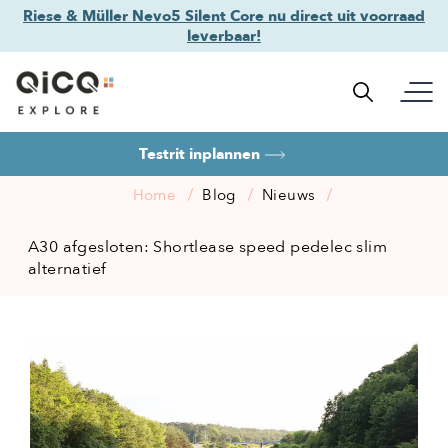
Riese & Müller Nevo5 Silent Core nu direct uit voorraad
leverbaar!
Testrit inplannen
Home
Blog
Nieuws
A30 afgesloten: Shortlease speed pedelec slim
alternatief